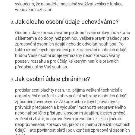
vyloučeno, že nebudete moci plně využívat veškeré funkce
webového rozhraní.
Jak dlouho osobní údaje uchováváme?
Osobní údaje zpracováváme po dobu trvání smluvního vztahu
s klientem a do doby, než pominou veškeré právní základy pro
zpracování osobních údajů nebo do odvolání souhlasu. Po
takto ukončených oprávnění pro zpracování osobních údajů,
budou Vaše osobní údaje vymazány nebo zpracovávány
pouze v rozsahu a pro účely, ke kterým není dle právních
předpisů nutný Váš souhlas.
Jak osobní údaje chráníme?
protislunecni-plachty net s.r.o. přijímá veškerá technická a
organizační opatření k zabezpečení ochrany osobních údajů
způsobem uvedeným v Zákoně nebo v jiných závazných
právních předpisech a k vyloučení možnosti neoprávněného
nebo nahodilého přístupu k osobním údajům, k jejich změně,
zničení či ztrátě, neoprávněným přenosům, k jejich jinému
neoprávněnému zpracování, jakož i k jinému zneužití osobních
údajů. Tato povinnost platí i po ukončení zpracování osobních