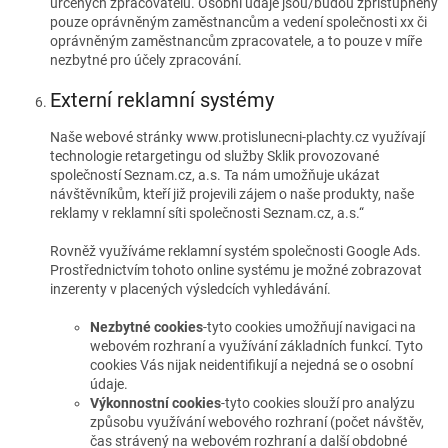
určených zpracovatelů. Osobní údaje jsou/budou zpřístupněny
pouze oprávněným zaměstnancům a vedení společnosti xx či
oprávněným zaměstnancům zpracovatele, a to pouze v míře
nezbytné pro účely zpracování.
Externí reklamní systémy
Naše webové stránky www.protislunecni-plachty.cz využívají
technologie retargetingu od služby Sklik provozované
společností Seznam.cz, a.s. Ta nám umožňuje ukázat
návštěvníkům, kteří již projevili zájem o naše produkty, naše
reklamy v reklamní síti společnosti Seznam.cz, a.s.“
Rovněž využíváme reklamní systém společnosti Google Ads.
Prostřednictvím tohoto online systému je možné zobrazovat
inzerenty v placených výsledcích vyhledávání.
Nezbytné cookies
-tyto cookies umožňují navigaci na
webovém rozhraní a využívání základních funkcí. Tyto
cookies Vás nijak neidentifikují a nejedná se o osobní
údaje.
Výkonnostní cookies
-tyto cookies slouží pro analýzu
způsobu využívání webového rozhraní (počet návštěv,
čas strávený na webovém rozhraní a další obdobné