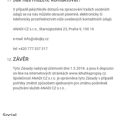
V případě jakýchkoliv dotazů na zpracování Vašich osobních
údajů se na nás můžete obracet písemně, elektronicky či
telefonicky prostřednictvím níže uvedených kontaktních údajů.
ANADI CZ s.r.o., Staroújezdská 23, Praha 9, 190 16
e-mail: info@obojky.cz
tel:
+420 777 337 317
ZÁVĚR
Tyto Zásady nabývají účinnosti dne 1.5.2018. a jsou k dispozici
on-line na internetových stránkách www.lehatkapropsy.cz.
Společnost ANADI CZ s.r.o. je oprávněna tyto Zásady v případě
potřeby změnit způsobem sjednaným pro změnu podmínek
používání služeb ANADI CZ s.r.o. .
Z
á
Social