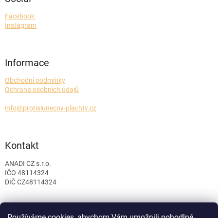
p
a
Facebook
Instagram
t
í
Informace
Obchodní podmínky
Ochrana osobních údajů
info@protislunecny-plachty.cz
Kontakt
ANADI CZ s.r.o.
IČO 48114324
DIČ CZ48114324
Používáme cookies, abychom Vám umožnili pohodlné