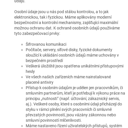
údajů.
Osobní údaje jsou u nás pod stálou kontrolou, a to jak
elektronickou, tak i fyzickou. Máme aplikovány moderní
bezpečnostní a kontrolní mechanismy, zajišťující maximální
možnou ochranu dat. K ochraně osobních údajů používáme
tyto zabezpečovací prvky:
Šifrovanou komunikaci
Počítače, servery, síťové disky, fyzické dokumenty
sloužící k ukládání osobních údajů máme uchovány v
bezpečném prostředí
Veškerá úložiště jsou opatřena unikátními přístupovými
hesly
Ve všech našich zařízeních máme nainstalované
placené antiviry
Přístup k osobním údajům je udělen jen pracovníkům, či
smluvním partnerům, kteří je potřebují k výkonu práce na
principu „nutnosti“ (např. účtování, zákaznický servis,
aj.). Veškeré osoby, které s osobními údaji přicházejí do
styku v rámci plnění svých pracovních či smluvně
převzatých povinností, jsou vázány zákonnou nebo
smluvní povinností mlčenlivosti.
Máme nastaveno řízení uživatelských přístupů, systém