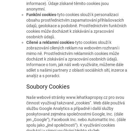
informace). Údaje získané těmito cookies jsou
anonymní.
Funkční cookies
-tyto cookies slouží k personalizaci
obsahu prostřednictvím zapamatování přihlašovacích
údajů, geolokace a podobně. Prostřednictvím funkčních
cookies může docházet k získávání a zpracování
osobních údajů.
Cílené a reklamní cookies
-tyto cookies slouží k
zobrazování cílených reklam na webovém rozhraní i
mimo ně. Prostřednictvím reklamních cookies může
docházet k získávání a zpracování osobních údajů.
Informace o tom, jak náš web využíváte, můžeme dále
sdílet s našimi partnery z oblasti sociálních sítí, inzerce a
analýz a s poradci.
Soubory Cookies
Naše webové stránky www.lehatkapropsy.cz pro svou
činnost využívají takzvané „cookies“. Web dále používá
službu Google Analytics a případně i další služby
poskytované zejména společnostmi Google, Inc. (dále
jen „Google“), Facebook Inc. nebo Automattic Inc. (dále
spolu jako „jiné společnosti“). K využívání cookies
dochází i v rámci využívání těchto služeb.