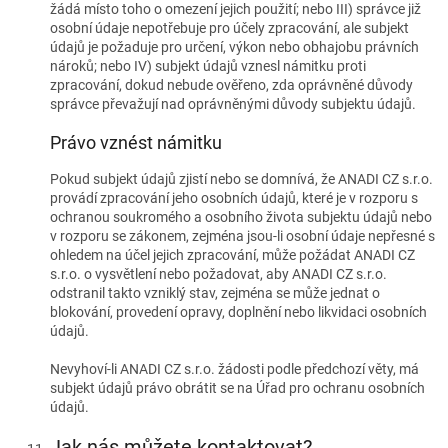
žádá místo toho o omezení jejich použití; nebo III) správce již
osobní údaje nepotřebuje pro účely zpracování, ale subjekt
údajů je požaduje pro určení, výkon nebo obhajobu právních
nároků; nebo IV) subjekt údajů vznesl námitku proti
zpracování, dokud nebude ověřeno, zda oprávněné důvody
správce převažují nad oprávněnými důvody subjektu údajů.
Právo vznést námitku
Pokud subjekt údajů zjistí nebo se domnívá, že ANADI CZ s.r.o.
provádí zpracování jeho osobních údajů, které je v rozporu s
ochranou soukromého a osobního života subjektu údajů nebo
v rozporu se zákonem, zejména jsou-li osobní údaje nepřesné s
ohledem na účel jejich zpracování, může požádat ANADI CZ
s.r.o. o vysvětlení nebo požadovat, aby ANADI CZ s.r.o.
odstranil takto vzniklý stav, zejména se může jednat o
blokování, provedení opravy, doplnění nebo likvidaci osobních
údajů.
Nevyhoví-li ANADI CZ s.r.o. žádosti podle předchozí věty, má
subjekt údajů právo obrátit se na Úřad pro ochranu osobních
údajů.
Jak nás můžete kontaktovat?