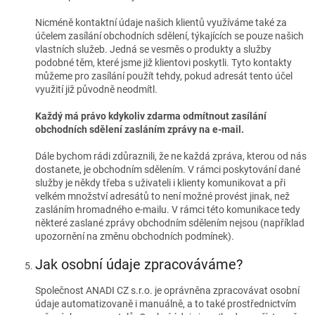
Nicméně kontaktní údaje našich klientů využíváme také za
účelem zasílání obchodních sdělení, týkajících se pouze našich
vlastních služeb. Jedná se vesměs o produkty a služby
podobné těm, které jsme již klientovi poskytli. Tyto kontakty
můžeme pro zasílání použít tehdy, pokud adresát tento účel
využití již původně neodmítl.
Každý má právo kdykoliv zdarma odmítnout zasílání
obchodních sdělení zasláním zprávy na e-mail.
Dále bychom rádi zdůraznili, že ne každá zpráva, kterou od nás
dostanete, je obchodním sdělením. V rámci poskytování dané
služby je někdy třeba s uživateli i klienty komunikovat a při
velkém množství adresátů to není možné provést jinak, než
zasláním hromadného e-mailu. V rámci této komunikace tedy
některé zaslané zprávy obchodním sdělením nejsou (například
upozornění na změnu obchodních podmínek).
Jak osobní údaje zpracováváme?
Společnost ANADI CZ s.r.o. je oprávněna zpracovávat osobní
údaje automatizovaně i manuálně, a to také prostřednictvím