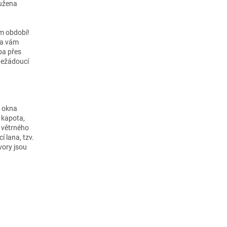
tužena
ím období!
hta vám
ba přes
 nežádoucí
o okna
 kapota,
ě větrného
í lana, tzv.
vory jsou