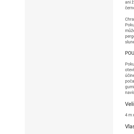
ani 
čern
Chra
Poku
může
perg
slun
POU
Poku
otev
účin
poča
gumi
naví
Vel
4 m 
Vla