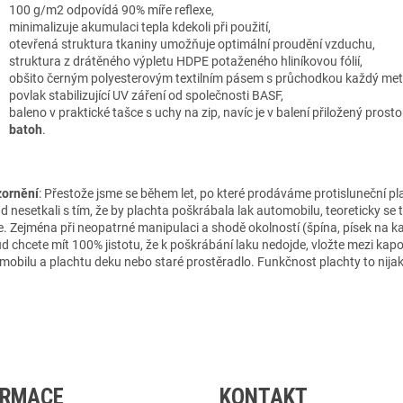
100 g/m2 odpovídá 90% míře reflexe,
minimalizuje akumulaci tepla kdekoli při použití,
otevřená struktura tkaniny umožňuje optimální proudění vzduchu,
struktura z drátěného výpletu HDPE potaženého hliníkovou fólií,
obšito černým polyesterovým textilním pásem s průchodkou každý met
povlak stabilizující UV záření od společnosti BASF,
baleno v praktické tašce s uchy na zip, navíc je v balení přiložený prost
batoh
.
ornění
: Přestože jsme se během let, po které prodáváme protisluneční pl
d nesetkali s tím, že by plachta poškrábala lak automobilu, teoreticky se t
. Zejména při neopatrné manipulaci a shodě okolností (špína, písek na k
d chcete mít 100% jistotu, že k poškrábání laku nedojde, vložte mezi kap
mobilu a plachtu deku nebo staré prostěradlo. Funkčnost plachty to nijak 
ORMACE
KONTAKT