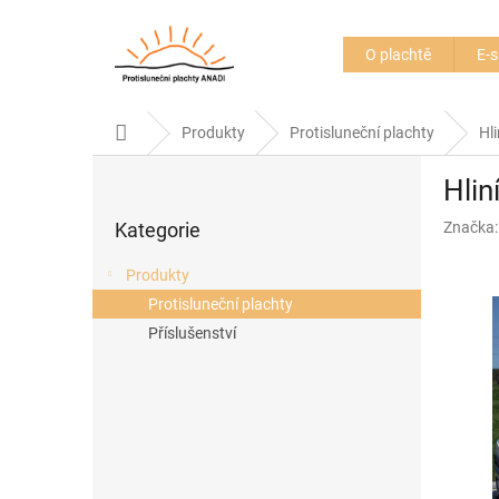
Přejít
na
obsah
O plachtě
E-
Domů
Produkty
Protisluneční plachty
Hli
P
Hlin
o
Přeskočit
s
Kategorie
Značka
kategorie
t
r
Produkty
a
Protisluneční plachty
n
Příslušenství
n
í
p
a
n
e
l