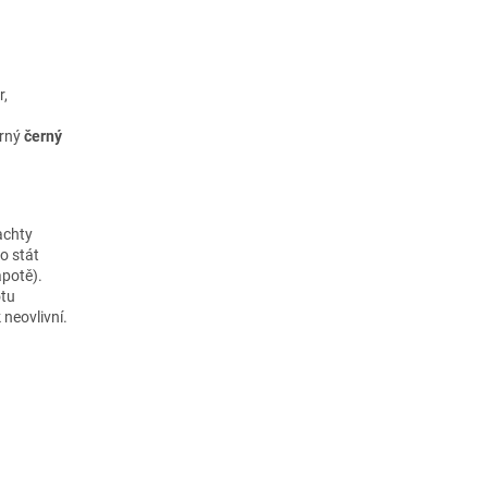
r,
orný
černý
achty
o stát
apotě).
otu
neovlivní.