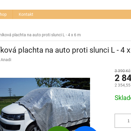
+420
shop
Kontakt
níková plachta na auto proti slunci L - 4 x 6 m
íková plachta na auto proti slunci L - 4 
:
Anadi
3 390 Kč
2 8
2 354,55
Měrná
Skla
cena: