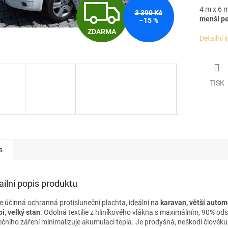
Z
4 m x 6 
3 390 Kč
menší pe
–15 %
ZDARMA
D
Detailní 
A
TISK
R
M
s
A
ailní popis produktu
ce účinná ochranná protisluneční plachta,
ideální na
karavan, větší autom
i, velký stan
. Odolná textilie z hliníkového vlákna s maximálním, 90% od
ečního záření minimalizuje akumulaci tepla. Je prodyšná, neškodí člověku