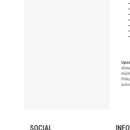
Upoz
dosu
může
Poku
auto
Z
Á
SOCIAL
INF
P