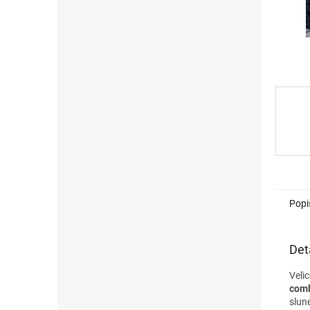
Popi
Det
Veli
comb
slun