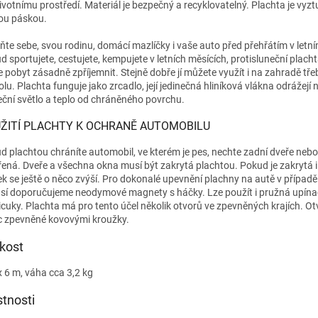
životnímu prostředí. Materiál je bezpečný a recyklovatelný. Plachta je vyz
ou páskou.
ňte sebe, svou rodinu, domácí mazlíčky i vaše auto před přehřátím v letn
d sportujete, cestujete, kempujete v letních měsících, protisluneční plac
 pobyt zásadně zpříjemnit. Stejně dobře jí můžete využít i na zahradě tře
olu. Plachta funguje jako zrcadlo, její jedinečná hliníková vlákna odrážejí
eční světlo a teplo od chráněného povrchu.
ŽITÍ PLACHTY K OCHRANĚ AUTOMOBILU
d plachtou chráníte automobil, ve kterém je pes, nechte zadní dveře neb
řená. Dveře a všechna okna musí být zakrytá plachtou. Pokud je zakrytá i
ek se ještě o něco zvýší. Pro dokonalé upevnění plachny na autě v případ
sí doporučujeme neodymové magnety s háčky
. Lze použít i pružná upínac
cuky. Plachta má pro tento účel několik otvorů ve zpevněných krajích. Ot
c zpevněné kovovými kroužky.
ikost
x 6 m, váha cca 3,2 kg
stnosti