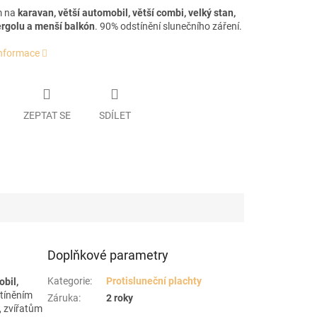
m na
karavan, větší automobil
, větší combi, velký stan,
rgolu a menší balkón
. 90% odstínění slunečního záření.
informace
ZEPTAT SE
SDÍLET
Doplňkové parametry
Kategorie
:
Protisluneční plachty
obil
,
stíněním
Záruka
:
2 roky
, zvířatům